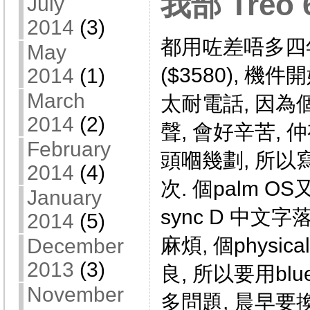
我部 Treo
July
2014
(3)
都用咗差唔多四年
May
($3580), 機
2014
(1)
March
太耐電話, 因為個
2014
(2)
聲, 會好辛苦,
February
頭嗰幾劃, 所
2014
(4)
次. 個palm OS又唔
January
sync D 中文字落
2014
(5)
麻煩, 個physica
December
2013
(3)
良, 所以要用blue
November
多問題, 晨早要