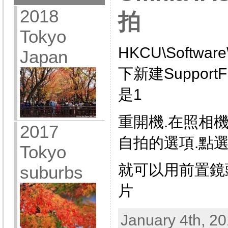
2018
拍
Tokyo
HKCU\Softwar
Japan
下新建SupportFr
是1
重開機.在照相
2017
自拍的選項.點選
Tokyo
就可以用前置鏡頭
suburbs
片
January 4th, 20