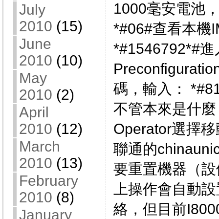
1000毫安電池
July
2010
(15)
*#06#查看本機
June
*#1546792
2010
(10)
Preconfigur
May
碼，輸入： *#81
2010
(2)
不管本來是什麼，
April
Operator選擇移
2010
(12)
March
聯通的chinau
2010
(13)
要重置機器（設
February
上操作會自動設
2010
(8)
絡，但目前I80
January