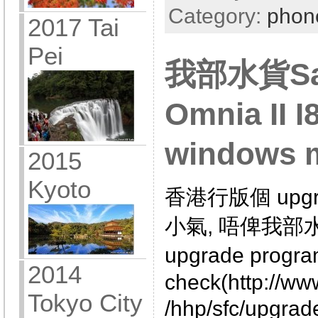
Category:
phon
2017 Tai
Pei
我部水貨Sa
Omnia II 
windows m
2015
Kyoto
香港行版個 upgra
小氣, 唔俾我部水貨
upgrade pro
2014
check(http://w
Tokyo City
/hhp/sfc/upgrad