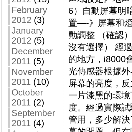
February
6）自動屏幕明
2012
(3)
置—-》屏幕和
January
動調整 （確認）
2012
(5)
沒有選擇） 經
December
的地方，i800
2011
(5)
光傳感器根據外
November
2011
(10)
屏幕的亮度，反
October
一片漆黑的環境
2011
(2)
度。經過實際試
September
管用，多少解決
2011
(4)
幕的問題，但在