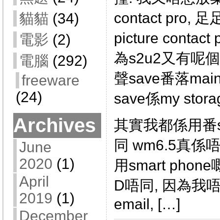
contact pro,
貓貓
(34)
picture contac
電影
(2)
為s2u2又有呢
電腦
(292)
聲save番落mai
freeware
(24)
save係my stor
Archives
其實我都係用番sam
同 wm6.5真係
June
2020
(1)
用smart ph
April
D唔同, 因為我
2019
(1)
email, […]
December