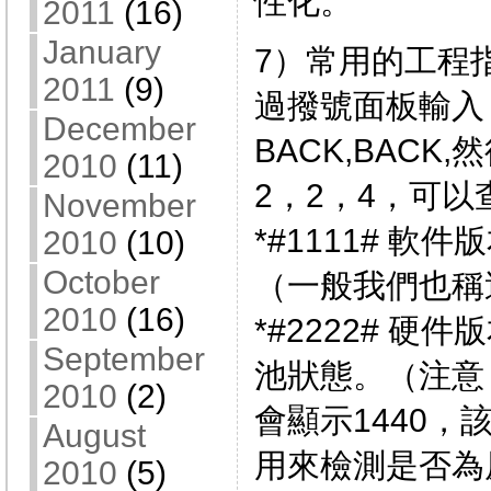
性化。
2011
(16)
January
7）常用的工程
2011
(9)
過撥號面板輸入 *
December
BACK,BACK
2010
(11)
2，2，4，可
November
*#1111# 軟件
2010
(10)
October
（一般我們也稱
2010
(16)
*#2222# 硬件
September
池狀態。（注意
2010
(2)
會顯示1440
August
用來檢測是否為
2010
(5)