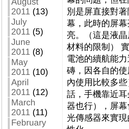
August
別是屏直接對著
2011
(13)
July
幕，此時的屏幕
2011
(5)
亮。（這是液晶
June
材料的限制） 
2011
(8)
電池的續航能力
May
磚，因各自的使
2011
(10)
內使用比較多些
April
2011
(12)
話，手機靠近耳
March
器也行），屏幕
2011
(11)
光傳感器來實現
February