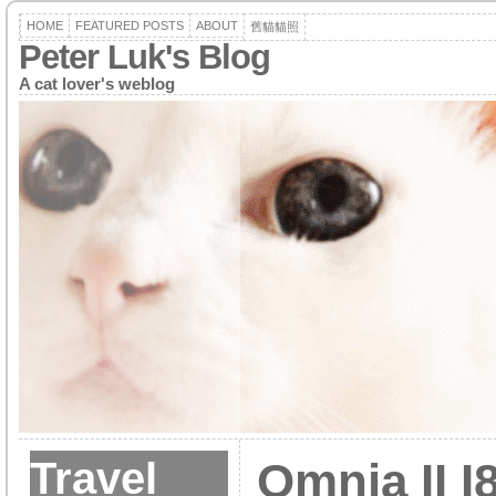
HOME
FEATURED POSTS
ABOUT
舊貓貓照
Peter Luk's Blog
A cat lover's weblog
Travel
Omnia II