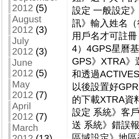
2012
(5)
設定 一般設定
August
訊》輸入姓名（
2012
(3)
用戶名才可註冊
July
4）4GPS星曆
2012
(3)
GPS》XTRA》
June
2012
(5)
和透過ACTIVE
May
以後設置好GP
2012
(7)
的下載XTRA資
April
設定 系統》客
2012
(7)
送 系統》錯誤報
March
區域設定》地區
2012
(13)