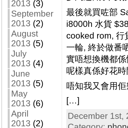
2013
(3)
最後就買咗部 Sams
September
2013
(2)
i8000h 水貨 $
August
cooked rom
2013
(5)
一輪, 終於做番哂
July
實唔想換機都係懶得做
2013
(4)
呢樣真係好花時
June
2013
(5)
唔知我又會用佢
May
[…]
2013
(6)
April
December 1st, 
2013
(2)
Category:
phon