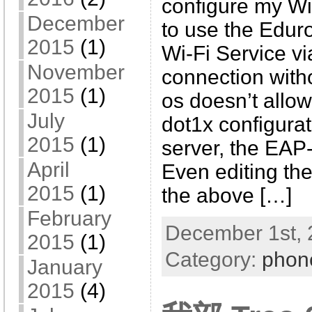
configure my W
December
to use the Ed
2015
(1)
Wi-Fi Service v
November
connection with
2015
(1)
os doesn’t allow
July
dot1x configurat
2015
(1)
server, the EA
April
Even editing the 
2015
(1)
the above […]
February
December 1st, 
2015
(1)
Category:
phon
January
2015
(4)