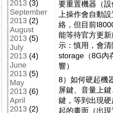
2013
(3)
要重置機器（設
September
上操作會自動設
2013
(2)
絡，但目前I80
August
能等待官方更新
2013
(5)
示：慎用，會清除
July
storage（8
2013
(4)
June
響）
2013
(5)
8）如何硬起機
May
屏鍵、音量上鍵
2013
(6)
鍵，等到出現硬
April
2013
(2)
起的畫面（出現