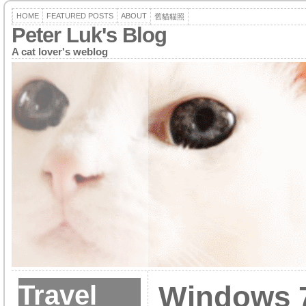
HOME
FEATURED POSTS
ABOUT
舊貓貓照
Peter Luk's Blog
A cat lover's weblog
Travel
Windows 7