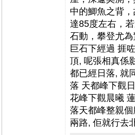
中的鯽魚之背，
達85度左右，
石動，攀登尤為
巨石下經過 捱咗
頂, 呢張相真係
都已經日落, 
落 天都峰下觀日
花峰下觀晨曦 
落天都峰整親個膝頭
兩路, 佢就行去北海