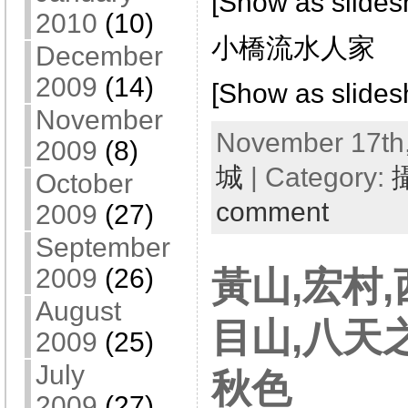
[Show as slide
2010
(10)
小橋流水人家
December
2009
(14)
[Show as slide
November
November 17th,
2009
(8)
城
| Category:
October
comment
2009
(27)
September
2009
(26)
黃山,宏村,
August
目山,八天之
2009
(25)
July
秋色
2009
(27)