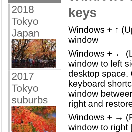
2018
keys
Tokyo
Windows + ↑ (U
Japan
window
Windows + ← (L
window to left s
desktop space. 
2017
keyboard shortcu
Tokyo
window between 
suburbs
right and restor
Windows + → (R
window to right 