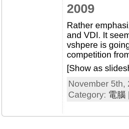
2009
Rather emphasi
and VDI. It see
vshpere is goin
competition from
[Show as slide
November 5th, 
Category:
電腦