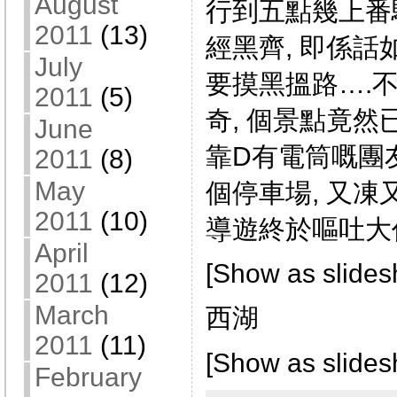
August
行到五點幾上番
2011
(13)
經黑齊, 即係話
July
要摸黑搵路….
2011
(5)
奇, 個景點竟然已
June
靠D有電筒嘅團
2011
(8)
May
個停車場, 又凍
2011
(10)
導遊終於嘔吐大
April
[Show as slide
2011
(12)
March
西湖
2011
(11)
[Show as slide
February