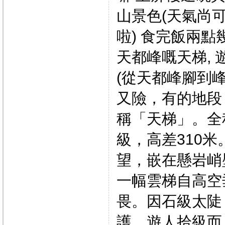
山景色(天氣尚可
啦) 食完飯兩點
天都峰嘅天梯, 
(從天都峰腳到
又險，有的地段
稱「天梯」。全程
級，高差310
望，嵌在懸岩峭
一幅雲梯自高空
畏。因石級太陡
護。遊人拾級而