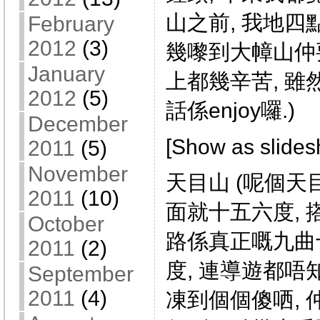
山之前, 我地四
February
2012
(3)
幾嚟到大幛山仲
January
上都幾辛苦, 雖
2012
(5)
話係enjoy囉.)
December
[Show as slide
2011
(5)
November
天目山 (呢個天目
2011
(10)
面就十五六度, 
October
路係真正嘅九曲十
2011
(2)
度, 連導遊都唔
September
2011
(4)
凍到個個傻哂, 