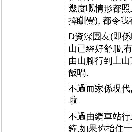
幾度嘅情形都照
擇瞓覺), 都令
D資深團友(即係
山已經好舒服,有
由山腳行到上山
飯喎.
不過而家係現代
啦.
不過由纜車站行
鐘,如果你抬住十