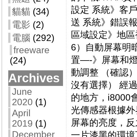
設定 系統》客
貓貓
(34)
送 系統》錯誤報
電影
(2)
區域設定》地區
電腦
(292)
6）自動屏幕明
freeware
置—-》屏幕和
(24)
動調整 （確認）
Archives
沒有選擇） 經
June
的地方，i800
2020
(1)
光傳感器根據外
April
屏幕的亮度，反
2019
(1)
December
一片漆黑的環境