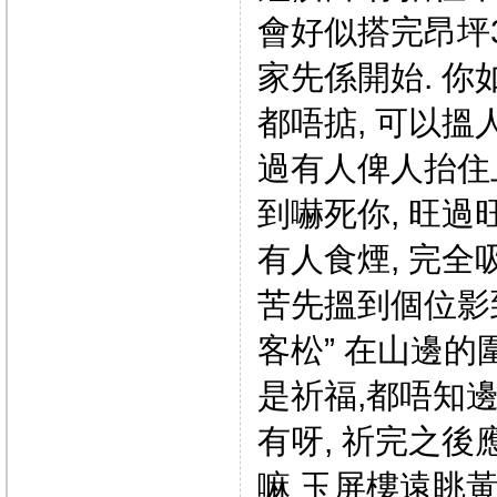
會好似搭完昂坪3
家先係開始. 
都唔掂, 可以搵
過有人俾人抬住上
到嚇死你, 旺過旺
有人食煙, 完全
苦先搵到個位影
客松” 在山邊的
是祈福,都唔知
有呀, 祈完之
嘛 玉屏樓遠眺