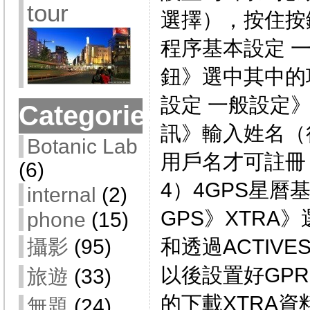
tour
選擇），按住按鍵
程序基本設定 
鈕》選中其中的
設定 一般設定
Categories
訊》輸入姓名（
Botanic Lab
用戶名才可註冊
(6)
4）4GPS星曆
internal
(2)
GPS》XTRA》
phone
(15)
和透過ACTIVE
攝影
(95)
以後設置好GP
旅遊
(33)
的下載XTRA資
無題
(24)