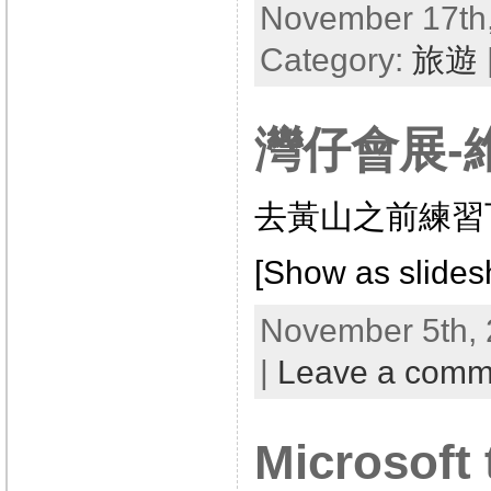
November 17th,
Category:
旅遊
灣仔會展-
去黃山之前練習
[Show as slide
November 5th, 
|
Leave a comm
Microsoft